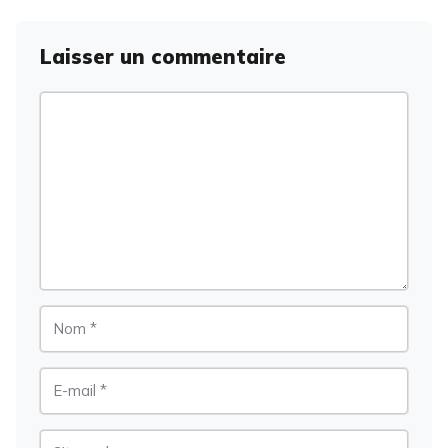
Laisser un commentaire
Commentaire
Nom
E-
mail
Site