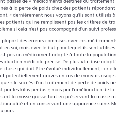
sont passés de « médicaments destinés au traitement
és à la perte de poids chez des patients répondant 
ant, « dernièrement nous voyons qu’ils sont utilisés 
es patients qui ne remplissent pas les critères de tra
lème si cela n’est pas accompagné d’un suivi profess
 la plupart des erreurs commises avec ces médicaments
en soi, mais avec le but pour lequel ils sont utilisés 
est pas un médicament adapté à toute la population 
e évaluation médicale précise. De plus, « la dose adap
e chose qui doit être évalué individuellement, car el
 et potentiellement graves en cas de mauvais usage ».
 que « le succès d’un traitement de perte de poids ne
par les kilos perdus », mais par l’amélioration de la
uisant la masse grasse tout en préservant la masse m
ctionnalité et en conservant une apparence saine. 
ujours.