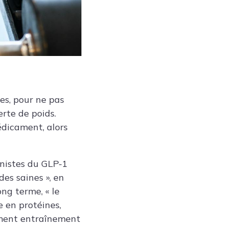
tes, pour ne pas
erte de poids.
édicament, alors
onistes du GLP-1
es saines », en
ong terme, « le
 en protéines,
mment entraînement