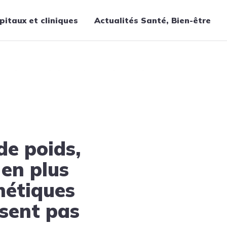
pitaux et cliniques
Actualités Santé, Bien-être
Thématiques
 patients qui ne remplissent pas les critères
Cancer
Nutrition
Chirurgie
Forme et bien-être
Gériatrie
de poids,
Hôpitaux
 en plus
Médecine
hétiques
Médicaments
Obstétrique
ssent pas
Santé publique