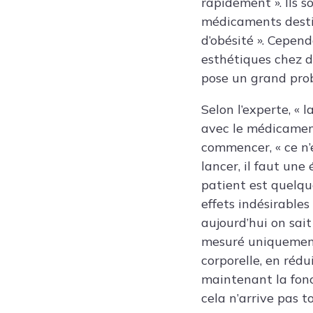
rapidement ». Ils 
médicaments destin
d’obésité ». Cepend
esthétiques chez d
pose un grand prob
Selon l’experte, «
avec le médicament 
commencer, « ce n’
lancer, il faut un
patient est quelqu
effets indésirables
aujourd’hui on sait
mesuré uniquement 
corporelle, en réd
maintenant la fon
cela n’arrive pas to