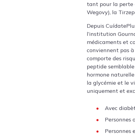
tant pour la perte
Wegovy), la Tirzep
Depuis CuídatePlus
l’institution Gourn
médicaments et comm
conviennent pas à 
comporte des risqu
peptide semblable
hormone naturelle p
la glycémie et le v
uniquement et excl
Avec diabèt
Personnes o
Personnes e