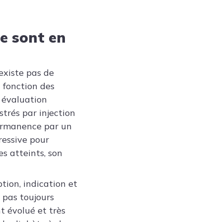
le sont en
’existe pas de
n fonction des
e évaluation
trés par injection
permanence par un
ressive pour
es atteints, son
ption, indication et
 pas toujours
 évolué et très