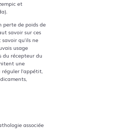
zempic et
a).
n perte de poids de
aut savoir sur ces
savoir qu’ils ne
auvais usage
s du récepteur du
mitent une
réguler l’appétit,
médicaments,
athologie associée