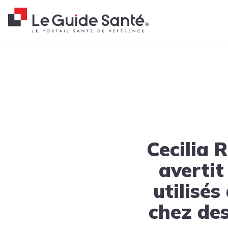
Fil d'Ariane
Accueil
Actualités
Tendances
Cecilia Rufino, experte en perte de poids, avertit : les GLP-1 so
Cecilia 
avertit
utilisé
chez des