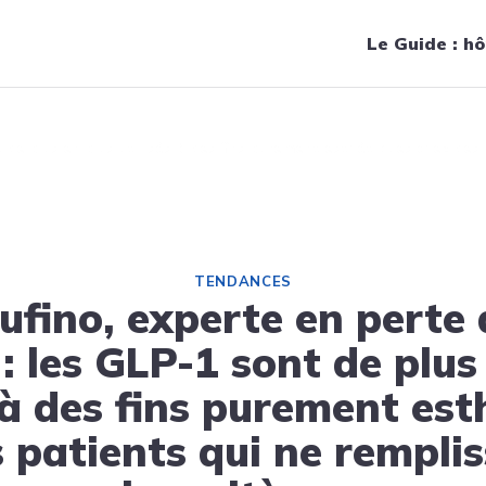
Navigation principale
Le Guide : hô
nt de plus en plus utilisés à des fins purement esthétiques chez des
TENDANCES
Rufino, experte en perte 
 : les GLP-1 sont de plus
s à des fins purement est
 patients qui ne rempli