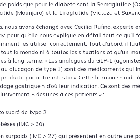
 de poids que pour le diabète sont la Semaglutide (O
atide (Mounjaro) et la Liraglutide (Victoza et Saxend
, nous avons échangé avec Cecilia Rufino, experte e
ay, pour qu’elle nous explique en détail tout ce qu’il f
ent les utiliser correctement. Tout d’abord, il faut 
tout le monde ni à toutes les situations et qu’un m
es à long terme. « Les analogues du GLP-1 (agoniste
 au glucagon de type 1) sont des médicaments qui i
roduite par notre intestin ». Cette hormone « aide à 
idage gastrique », d’où leur indication. Ce sont des 
usivement, « destinés à ces patients » :
e sucré de type 2
bèses (IMC > 30)
n surpoids (IMC > 27) qui présentent en outre une p