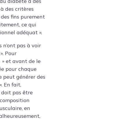
 du diabète à des
à des critères
à des fins purement
itement, ce qui
ionnel adéquat ».
 n’ont pas à voir
». Pour
» et avant de le
tée pour chaque
le peut générer des
 En fait,
 doit pas être
 composition
usculaire, en
Malheureusement,