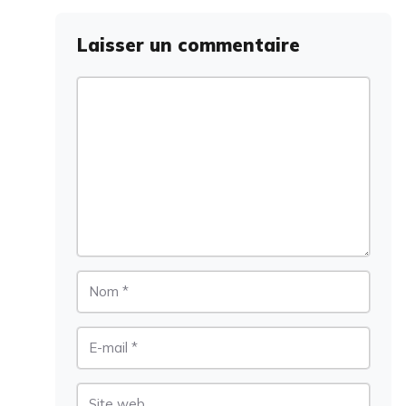
Laisser un commentaire
Commentaire
Nom
E-
mail
Site