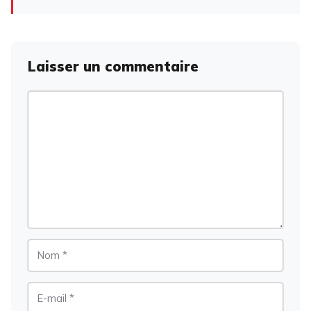
Laisser un commentaire
Commentaire
Nom
E-
mail