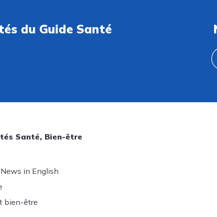
ités du Guide Santé
tés Santé, Bien-être
 News in English
e
t bien-être