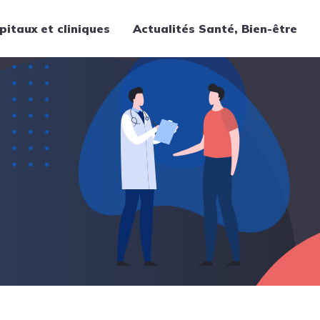
pitaux et cliniques
Actualités Santé, Bien-être
Thématiques
Cancer
Nutrition
Chirurgie
Forme et bien-être
Gériatrie
Hôpitaux
Médecine
Médicaments
Obstétrique
Santé publique