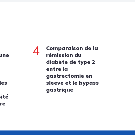
4
Comparaison de la
 une
rémission du
diabète de type 2
entre la
gastrectomie en
les
sleeve et le bypass
gastrique
sité
re