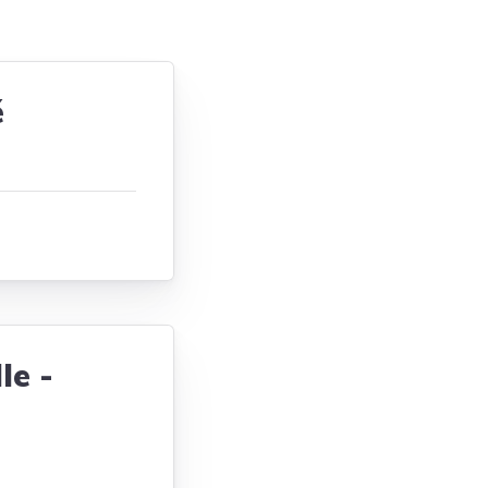
Tendances
Medical News in English
é
le -