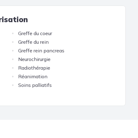
ux traitements principalement pour les
ancer de la prostate ou encore le cancer du
risation
quement un établissement de santé, c'est
Greffe du coeur
cherche intégrant 18 centres labellisés de
Greffe du rein
che dans l’Institut de Recherche
Greffe rein pancreas
Neurochirurgie
Radiothérapie
te trauma center, l’Hôpital Henri-Mondor
Réanimation
les, des urgences dermatologiques et et
Soins palliatifs
vier dans le cadre d'une offre
de réadaptation.