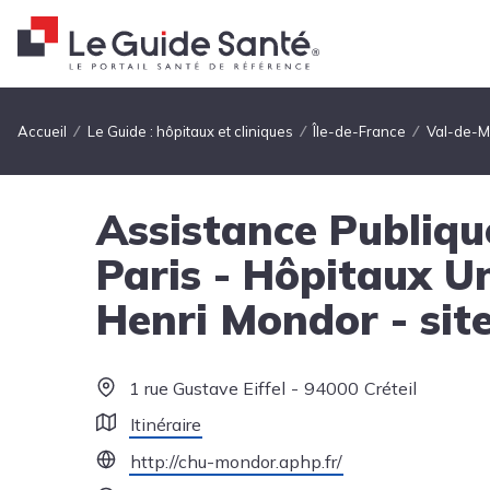
Fil d'Ariane
Accueil
Le Guide : hôpitaux et cliniques
Île-de-France
Val-de-
Assistance Publiqu
Paris - Hôpitaux Un
Henri Mondor - sit
1 rue Gustave Eiffel
94000
Créteil
Itinéraire
http://chu-mondor.aphp.fr/