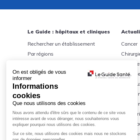
Le Guide : hôpitaux et cliniques
Actuali
Rechercher un établissement
Cancer
Par régions
Chirurgi
Par départements
Forme e
On est obligés de vous
Par villes
Gériatri
informer
Hôpital Paris
Hôpitau
Informations
Hôpital Lyon
Médeci
cookies
Que nous utilisons des cookies
Hôpital Marseille
Médica
Nous avons attendu d'être sûrs que le contenu de ce site vous
Obstétr
intéresse avant de vous déranger, nous souhaiterions vous
Santé p
expliquer pourquoi nous utilisons des cookies.
Nutritio
Sur ce site, nous utilisons des cookies mais nous ne stockons
pas de données personnelles.