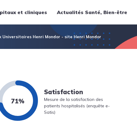
pitaux et cliniques
Actualités Santé, Bien-être
Thématiques
x Universitaires Henri Mondor - site Henri Mondor
Cancer
Nutrition
Chirurgie
Forme et bien-être
Gériatrie
Satisfaction
Hôpitaux
Mesure de la satisfaction des
71%
Médecine
patients hospitalisés (enquête e-
Médicaments
Satis)
Obstétrique
Santé publique