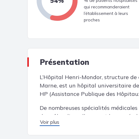
54%
% de patients hospitalisés
qui recommanderaient
l’établissement à leurs
proches
Présentation
L’Hôpital Henri-Mondor, structure de c
Marne, est un hôpital universitaire d
HP (Assistance Publique des Hôpitaux
De nombreuses spécialités médicales e
des pôles d'excellence est la cancérol
Voir plus
intégré (inauguré le 27/09/2018) perm
patients et notamment par une meill