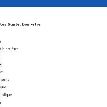
tés Santé, Bien-être
e
t bien-être
e
x
ne
ments
ique
ublique
n