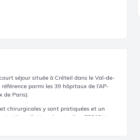
ourt séjour située à Créteil dans le Val-de-
e référence parmi les 39 hôpitaux de l’AP-
 de Paris).
t chirurgicales y sont pratiquées et un
ogie. L'installation récente d'un TEP/IRM
ettra d'optimiser la prise en charge des
eure orientation thérapeutique et une