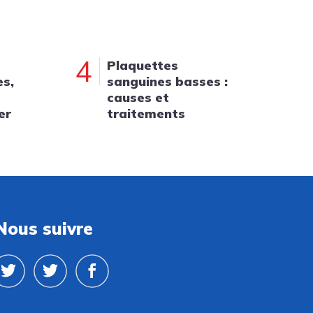
4
Plaquettes
es,
sanguines basses :
causes et
er
traitements
Nous suivre