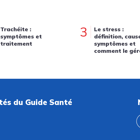
3
Trachéite :
Le stress :
symptômes et
définition, caus
traitement
symptômes et
comment le gér
ités du Guide Santé