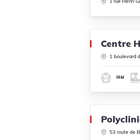
1 rue Henri G
Centre H
1 boulevard 
IRM
Polyclin
53 route de 