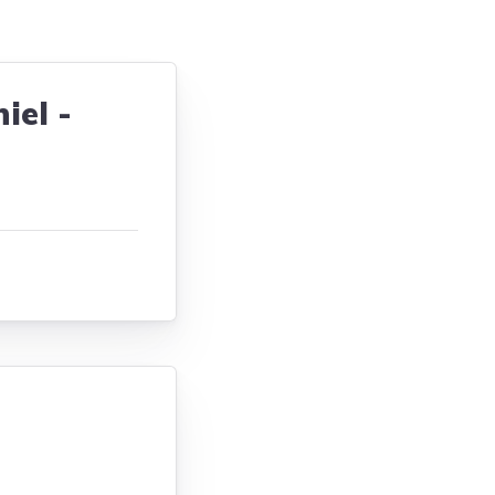
Tendances
Medical News in English
iel -