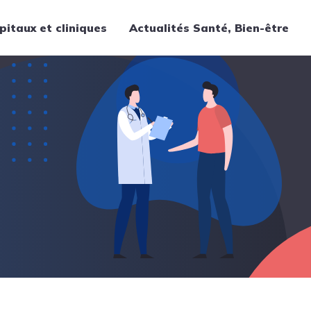
pitaux et cliniques
Actualités Santé, Bien-être
Thématiques
Cancer
Nutrition
Chirurgie
Forme et bien-être
Gériatrie
Hôpitaux
Médecine
Médicaments
Obstétrique
Santé publique