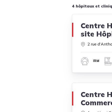
4 hôpitaux et clini
Centre H
site Hôp
2 rue d'Anth
IRM
Centre H
Commer