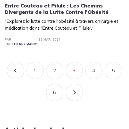
Entre Couteau et Pilule : Les Chemins
Divergents de la Lutte Contre l'Obésité
"Explorez la lutte contre l'obésité à travers chirurgie et
médication dans 'Entre Couteau et Pilule'."
PAR
13 MAR. 2024
DR THIERRY MANOS
Pagination
1
2
3
4
5
PAGE PRÉCÉDENTE
PAGE
PAGE
PAGE COURANTE
PAGE
PAGE
6
PAGE
PAGE SUIVANTE