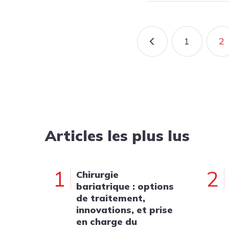
Pagination
1
2
PAGE PRÉCÉD
PAGE
P
Articles les plus lus
1
2
Chirurgie
bariatrique : options
de traitement,
innovations, et prise
en charge du