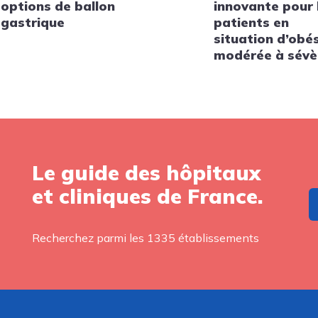
options de ballon
innovante pour 
gastrique
patients en
situation d’obé
modérée à sévè
Le guide des hôpitaux
et cliniques de France.
Recherchez parmi les 1335 établissements