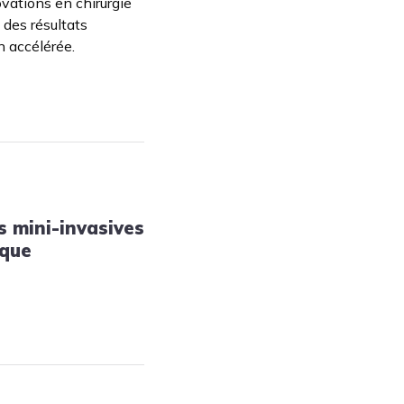
vations en chirurgie
 des résultats
n accélérée.
s mini-invasives
ique