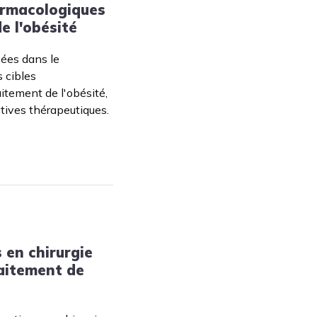
armacologiques
e l'obésité
cées dans le
 cibles
itement de l'obésité,
tives thérapeutiques.
 en chirurgie
raitement de