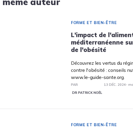
u même auteur
FORME ET BIEN-ÊTRE
L'impact de l'alimen
méditerranéenne sur
de l'obésité
Découvrez les vertus du rég
contre l'obésité : conseils nu
www.le-guide-sante.org.
PAR
13 DÉC. 2024
- mo
DR PATRICK NOËL
FORME ET BIEN-ÊTRE