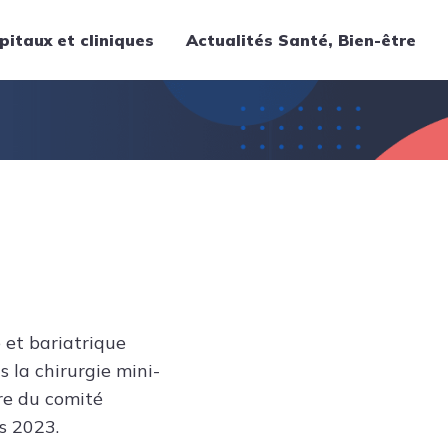
pitaux et cliniques
Actualités Santé, Bien-être
Thématiques
Cancer
Nutrition
Chirurgie
Forme et bien-être
Gériatrie
Hôpitaux
Médecine
 et bariatrique
Médicaments
s la chirurgie mini-
Obstétrique
bre du comité
Santé publique
s 2023.