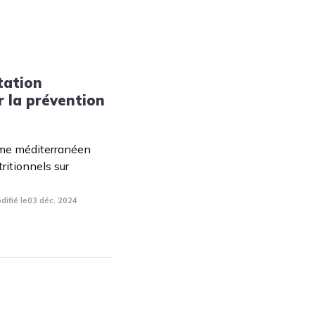
tation
 la prévention
ime méditerranéen
tritionnels sur
difié le
03 déc. 2024