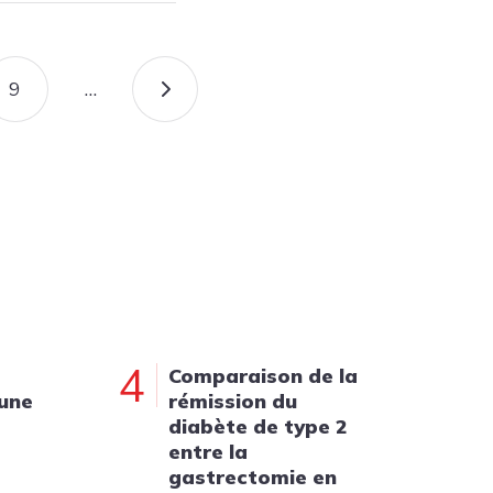
9
…
PAGE
PAGE SUIVANTE
4
Comparaison de la
 une
rémission du
diabète de type 2
entre la
gastrectomie en