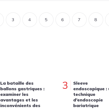
3
4
5
6
7
8
ENTE
AGE COURANTE
PAGE
PAGE
PAGE
PAGE
PAGE
PAGE
3
La bataille des
Sleeve
ballons gastriques :
endoscopique :
examiner les
technique
avantages et les
d’endoscopie
inconvénients des
bariatrique