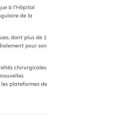
Tendances
ue à l'Hôpital
Medical News in English
gulaire de la
ques, dont plus de 1
dialement pour son
iétés chirurgicales
 nouvelles
t les plateformes de