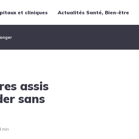
pitaux et cliniques
Actualités Santé, Bien-être
Thématiques
hanger
Cancer
Nutrition
Chirurgie
Forme et bien-être
es assis
Gériatrie
Hôpitaux
der sans
Médecine
Médicaments
Obstétrique
4 min
Santé publique