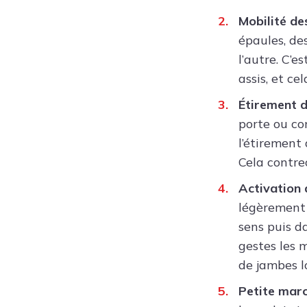
Mobilité de
épaules, de
l’autre. C’e
assis, et c
Étirement d
porte ou con
l’étirement
Cela contre
Activation d
légèrement l
sens puis da
gestes les m
de jambes l
Petite marc