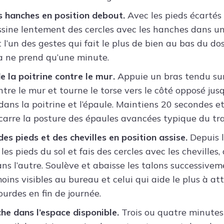
s hanches en position debout.
Avec les pieds écartés 
ssine lentement des cercles avec les hanches dans un
st l’un des gestes qui fait le plus de bien au bas du d
ela ne prend qu’une minute.
e la poitrine contre le mur.
Appuie un bras tendu sur
tre le mur et tourne le torse vers le côté opposé jusq
 dans la poitrine et l’épaule. Maintiens 20 secondes e
carre la posture des épaules avancées typique du tra
es pieds et des chevilles en position assise.
Depuis l
es pieds du sol et fais des cercles avec les chevilles
ns l’autre. Soulève et abaisse les talons successiveme
oins visibles au bureau et celui qui aide le plus à at
ourdes en fin de journée.
he dans l’espace disponible.
Trois ou quatre minute