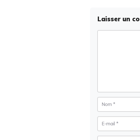
Laisser un c
Commentaire
Nom
E-
mail
Site