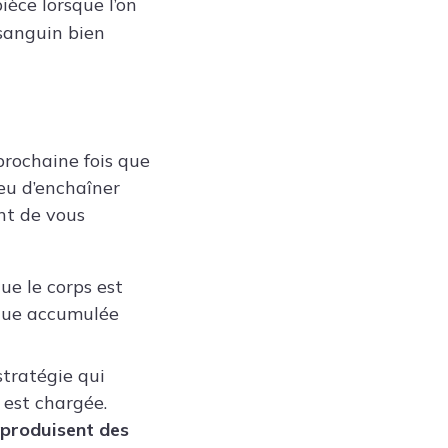
ièce lorsque l’on
 sanguin bien
 prochaine fois que
eu d’enchaîner
nt de vous
ue le corps est
igue accumulée
stratégie qui
 est chargée.
 produisent des