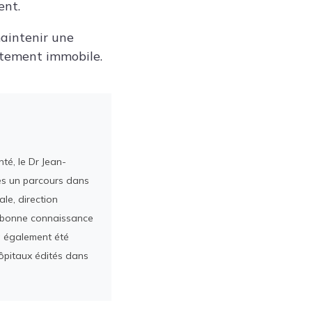
ent.
maintenir une
ètement immobile.
té, le Dr Jean-
rès un parcours dans
le, direction
ès bonne connaissance
a également été
ôpitaux édités dans