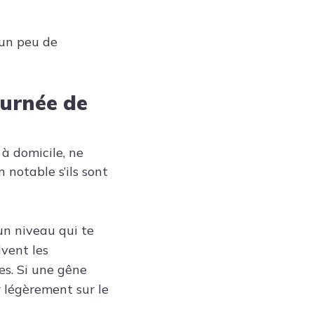
 un peu de
ournée de
à domicile, ne
 notable s’ils sont
un niveau qui te
ivent les
es. Si une gêne
r légèrement sur le