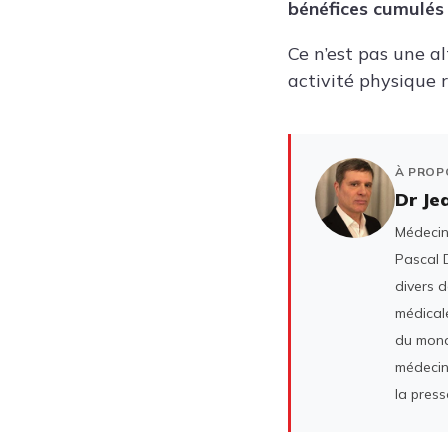
bénéfices cumulés
Ce n’est pas une a
activité physique 
À PROP
Dr Je
Médecin 
Pascal D
divers 
médicale
du mond
médecin
la press