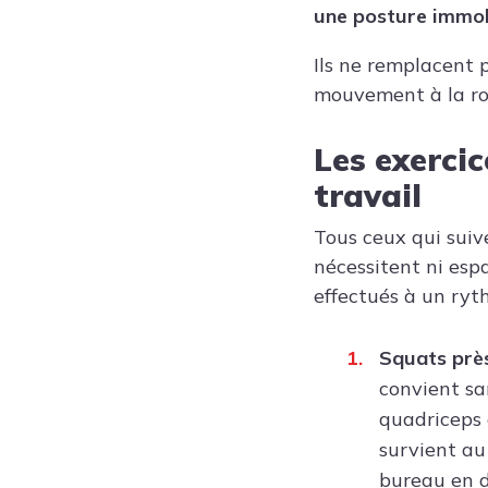
une posture immob
Ils ne remplacent 
mouvement à la ro
Les exerci
travail
Tous ceux qui suiv
nécessitent ni espa
effectués à un ryt
Squats prè
convient sa
quadriceps 
survient au
bureau en d