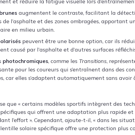
ment et réduire la fatigue visuelle lors d’entraînemen
brunes
augmentent le contraste, facilitant la détect
és de l’asphalte et des zones ombragées, apportant u
ire en milieu urbain.
olarisés
peuvent être une bonne option, car ils rédu
ent causé par l’asphalte et d’autres surfaces réfléchi
s
photochromiques
, comme les
Transitions
, représent
ssante pour les coureurs qui s’entraînent dans des co
, car elles s’adaptent automatiquement sans avoir 
cise que « certains modèles sportifs intègrent des tec
écifiques qui offrent une adaptation plus rapide et
t l’effort ». Cependant, ajoute-t-il, « dans les situat
 lentille solaire spécifique offre une protection plus 