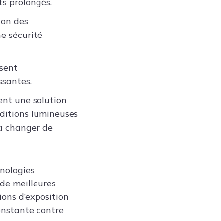
ts prolongés.
ion des
ne sécurité
isent
ssantes.
ent une solution
nditions lumineuses
à changer de
hnologies
 de meilleures
ions d’exposition
constante contre