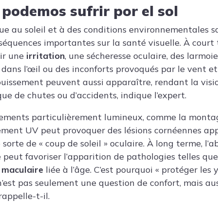
podemos sufrir por el sol
nue au soleil et à des conditions environnementales s
équences importantes sur la santé visuelle. À court t
tir une
irritation
, une sécheresse oculaire, des larmoi
dans l’œil ou des inconforts provoqués par le vent et
issement peuvent aussi apparaître, rendant la vision 
ue de chutes ou d’accidents, indique l’expert.
ements particulièrement lumineux, comme la montagn
ement UV peut provoquer des lésions cornéennes ap
e sorte de « coup de soleil » oculaire. À long terme, l’
 peut favoriser l’apparition de pathologies telles qu
 maculaire
liée à l’âge. C’est pourquoi « protéger les
n’est pas seulement une question de confort, mais au
rappelle-t-il.