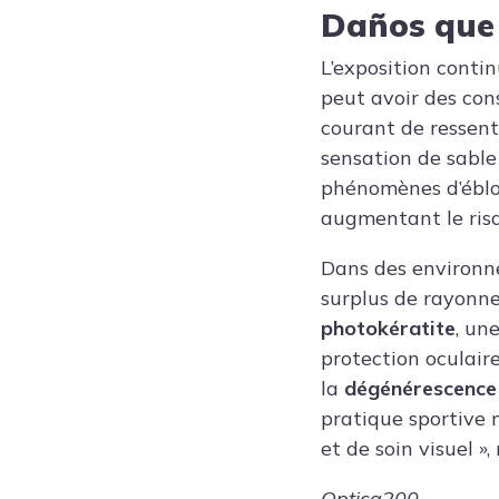
Daños que 
L’exposition conti
peut avoir des cons
courant de ressen
sensation de sable 
phénomènes d’éblou
augmentant le risq
Dans des environn
surplus de rayonn
photokératite
, un
protection oculaire
la
dégénérescence
pratique sportive 
et de soin visuel », 
Optica200