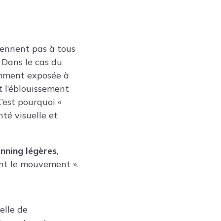
viennent pas à tous
. Dans le cas du
tamment exposée à
t l’éblouissement
C’est pourquoi «
nté visuelle et
unning légères
,
nt le mouvement ».
elle de