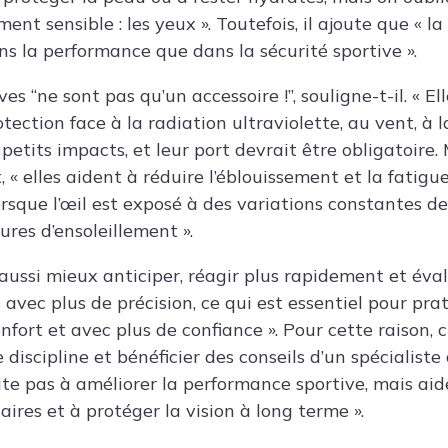
ent sensible : les yeux ». Toutefois, il ajoute que « la
ns la performance que dans la sécurité sportive ».
ves “ne sont pas qu’un accessoire !”, souligne-t-il. « 
tection face à la radiation ultraviolette, au vent, à l
e petits impacts, et leur port devrait être obligatoire.
t, « elles aident à réduire l’éblouissement et la fatigue
sque l’œil est exposé à des variations constantes de 
res d’ensoleillement ».
e aussi mieux anticiper, réagir plus rapidement et éva
vec plus de précision, ce qui est essentiel pour prat
onfort et avec plus de confiance ». Pour cette raison, 
iscipline et bénéficier des conseils d’un spécialiste
mite pas à améliorer la performance sportive, mais aid
ires et à protéger la vision à long terme ».