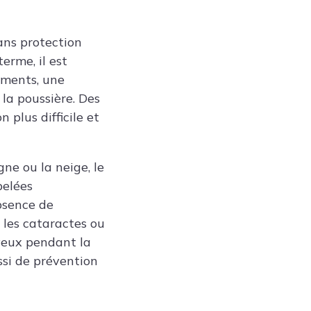
ans protection
erme, il est
ements, une
 la poussière. Des
plus difficile et
e ou la neige, le
pelées
absence de
e les cataractes ou
 yeux pendant la
ssi de prévention