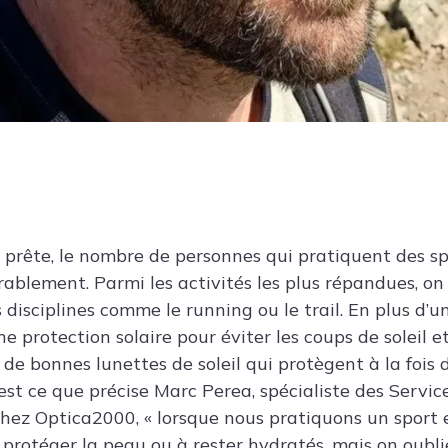
 prête, le nombre de personnes qui pratiquent des spo
blement. Parmi les activités les plus répandues, on 
 disciplines comme le running ou le trail. En plus d’
e protection solaire pour éviter les coups de soleil et 
 de bonnes lunettes de soleil qui protègent à la fois d
est ce que précise Marc Perea, spécialiste des Servic
chez Optica2000, « lorsque nous pratiquons un sport 
protéger la peau ou à rester hydratés, mais on oubl