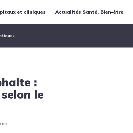
pitaux et cliniques
Actualités Santé, Bien-être
Thématiques
ratiquez
Cancer
Nutrition
Chirurgie
Forme et bien-être
halte :
Gériatrie
Hôpitaux
 selon le
Médecine
z
Médicaments
Obstétrique
6 min
Santé publique