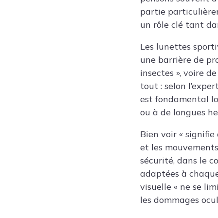
partie particulièrem
un rôle clé tant da
Les lunettes sporti
une barrière de pro
insectes », voire d
tout : selon l’exper
est fondamental lor
ou à de longues heu
Bien voir « signifi
et les mouvements a
sécurité, dans le c
adaptées à chaque d
visuelle « ne se li
les dommages ocula