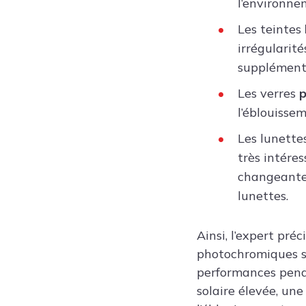
l’environne
Les teintes
irrégularit
supplémenta
Les verres
p
l’éblouissem
Les lunette
très intére
changeantes
lunettes.
Ainsi, l’expert pré
photochromiques sp
performances pendan
solaire élevée, une