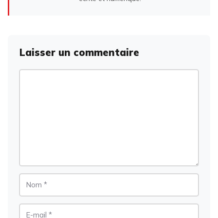
Laisser un commentaire
Commentaire
Nom
E-