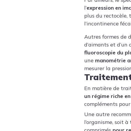
l’
expression en ima
plus du rectocèle,
l’incontinence féca
Autres formes de d
d’aimants et d’un 
fluoroscopie du pl
une
manométrie a
mesurer la pressio
Traitemen
En matière de trai
un régime riche en 
compléments pour ra
Une autre recomma
l’organisme, soit 
comprimés
pour re