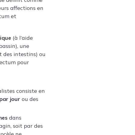
eurs affections en
ctum et
ique
(à l’aide
bassin), une
des intestins) ou
 rectum pour
listes consiste en
 par jour
ou des
nes
dans
gin, soit par des
tocèle ne