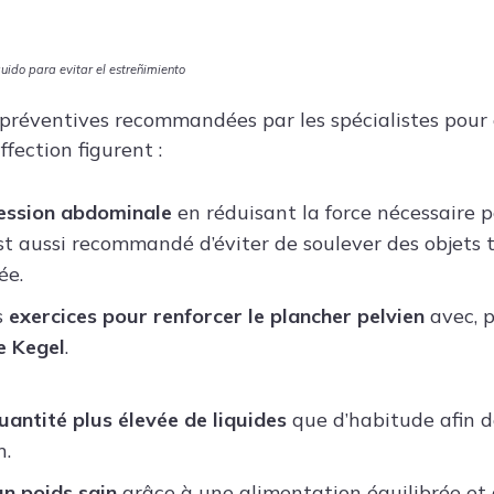
ido para evitar el estreñimiento
préventives recommandées par les spécialistes pour 
fection figurent :
ression abdominale
en réduisant la force nécessaire p
est aussi recommandé d’éviter de soulever des objets 
ée.
s
exercices pour renforcer le plancher pelvien
avec, p
e Kegel
.
uantité plus élevée de liquides
que d’habitude afin d
n.
n poids sain
grâce à une alimentation équilibrée et 