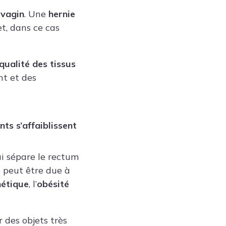
 vagin
. Une
hernie
t, dans ce cas
qualité des tissus
nt et des
nts s’affaiblissent
ui sépare le rectum
e peut être due à
étique
, l’
obésité
r des objets très