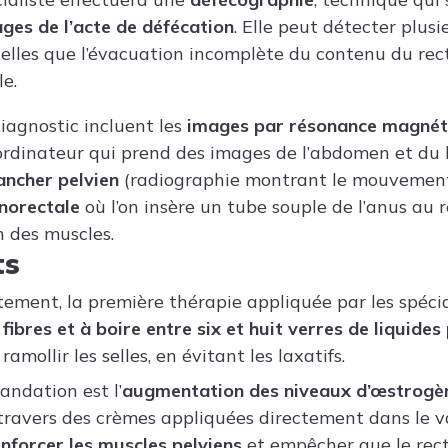
ges de l’acte de défécation
. Elle peut détecter plusi
 telles que l’évacuation incomplète du contenu du re
le.
iagnostic incluent les
images par résonance magnét
ordinateur qui prend des images de l’abdomen et du 
ancher pelvien
(radiographie montrant le mouvement 
norectale
où l’on insère un tube souple de l’anus au
n des muscles.
ts
tement, la première thérapie appliquée par les spécia
fibres et à boire entre six et huit verres de liquides
mollir les selles, en évitant les laxatifs.
ndation est l’
augmentation des niveaux d’œstrogè
à travers des crèmes appliquées directement dans le va
nforcer les muscles pelviens
et empêcher que le rec