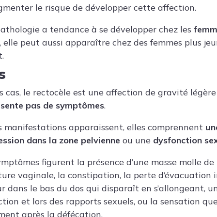
menter le risque de développer cette affection.
pathologie a tendance à se développer chez les
femm
 elle peut aussi apparaître chez des femmes plus jeu
.
s
 cas, le rectocèle est une affection de gravité légère
ésente pas de symptômes
.
s manifestations apparaissent, elles comprennent
un
ession dans la zone pelvienne
ou une
dysfonction sex
ymptômes figurent la présence d’une masse molle de 
rture vaginale, la constipation, la perte d’évacuation 
r dans le bas du dos qui disparaît en s’allongeant, u
ction et lors des rapports sexuels, ou la sensation que
ent après la défécation.