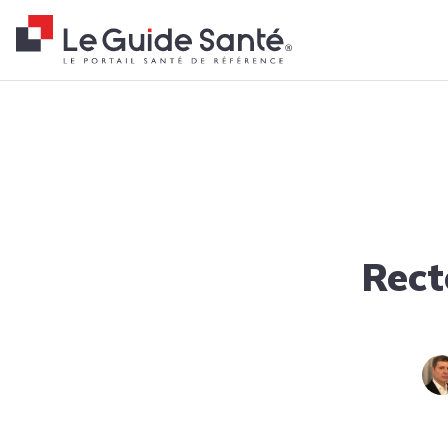
Fil d'Ariane
Accueil
Actualités
Tendances
Rectocèle : causes, symptôme
Rect