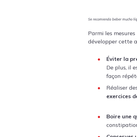
Se recomienda beber mucho líqu
Parmi les mesures 
développer cette af
Éviter la p
De plus, il 
façon répét
Réaliser de
exercices d
Boire une q
constipatio
Conserver u