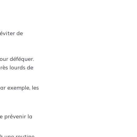
éviter de
our déféquer.
très lourds de
ar exemple, les
e prévenir la
à une routine