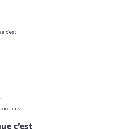
e c’est
s
rmations
ue c’est