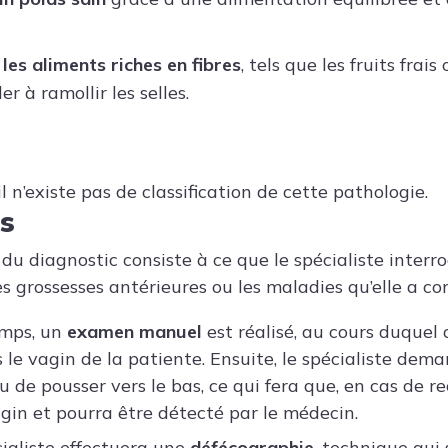
es aliments riches en fibres
, tels que les fruits frai
r à ramollir les selles.
il n’existe pas de classification de cette pathologie.
s
du diagnostic consiste à ce que le spécialiste interro
s grossesses antérieures ou les maladies qu’elle a co
emps, un
examen manuel
est réalisé, au cours duquel 
 le vagin de la patiente. Ensuite, le spécialiste dem
ou de pousser vers le bas, ce qui fera que, en cas de re
agin et pourra être détecté par le médecin.
écialiste effectuera une
défécographie
, technique qui