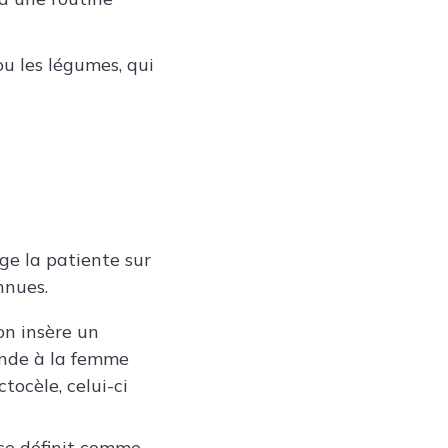
s ou les légumes, qui
ge la patiente sur
nnues.
on insère un
ande à la femme
ctocèle, celui-ci
 se définit comme