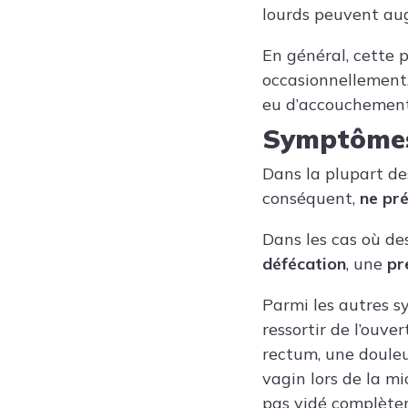
lourds peuvent aug
En général, cette 
occasionnellement,
eu d’accouchement
Symptôme
Dans la plupart des
conséquent,
ne pr
Dans les cas où de
défécation
, une
pr
Parmi les autres s
ressortir de l’ouve
rectum, une douleu
vagin lors de la mi
pas vidé complètem