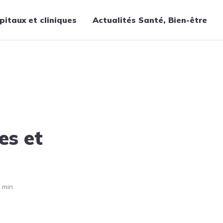
pitaux et cliniques
Actualités Santé, Bien-être
Thématiques
Cancer
Nutrition
Chirurgie
Forme et bien-être
es et
Gériatrie
Hôpitaux
Médecine
Médicaments
 min
Obstétrique
Santé publique