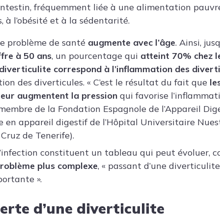
s intestin, fréquemment liée à une alimentation pauv
, à l’obésité et à la sédentarité.
ce problème de santé
augmente avec l’âge
. Ainsi, ju
fre à 50 ans
, un pourcentage qui
atteint 70% chez l
diverticulite correspond à l’inflammation des divert
ion des diverticules. « C’est le résultat du fait que
le
rieur augmentent la pression
qui favorise l’inflammati
 membre de la
Fondation Espagnole de l’Appareil Dig
e en appareil digestif de l’Hôpital Universitaire Nues
Cruz de Tenerife).
l’infection constituent un tableau qui peut évoluer, 
problème plus complexe
, « passant d’une diverticulit
portante ».
erte d’une diverticulite