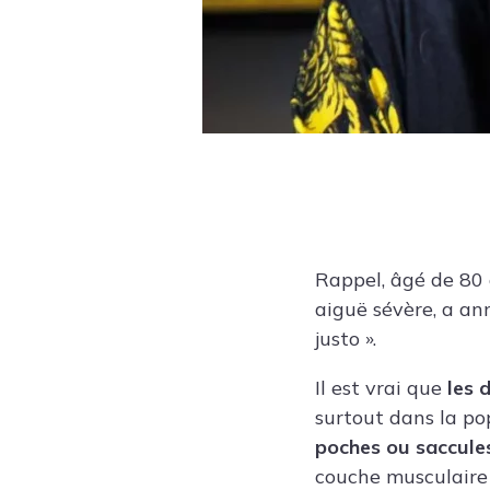
Rappel, âgé de 80 a
aiguë sévère, a an
justo ».
Il est vrai que
les 
surtout dans la po
poches ou saccules 
couche musculaire 