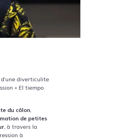
d’une diverticulite
ssion « El tiempo
nte du côlon
,
rmation de petites
ur
, à travers la
ression à