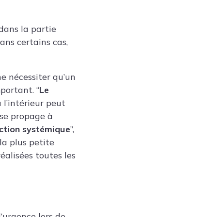
dans la partie
dans certains cas,
 ne nécessiter qu’un
portant. “
Le
 l’intérieur peut
le se propage à
ection systémique
”,
la plus petite
réalisées toutes les
’urgence lors de