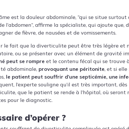
ôme est la douleur abdominale, “qui se situe surtout 
e l’abdomen”, affirme la spécialiste, qui ajoute que, 
agner de fièvre, de nausées et de vomissements.
r le fait que la diverticulite peut être très légère et
oire, ou se présenter avec un élément de gravité im
mmé peut se rompre
et le contenu fécal qui se trouve à
vité abdominale,
provoquant une péritonite
, et si el
ps,
le patient peut souffrir d’une septicémie, une inf
quent, l’experte souligne qu’il est très important, dès 
iculite, que le patient se rende à l’hôpital, où seront 
es pour le diagnostic.
ssaire d’opérer ?
nts souffrant de diverticulite compliquée est opéré d