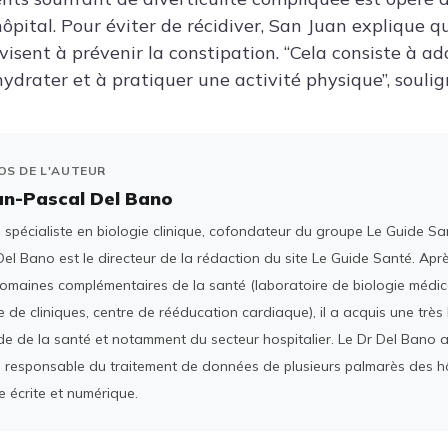
hôpital. Pour éviter de récidiver, San Juan explique q
isent à prévenir la
constipation
. “Cela consiste à a
s’hydrater et à pratiquer une activité physique”, soulig
OS DE L'AUTEUR
an-Pascal Del Bano
spécialiste en biologie clinique, cofondateur du groupe Le Guide San
el Bano est le directeur de la rédaction du site Le Guide Santé. Ap
domaines complémentaires de la santé (laboratoire de biologie médica
 de cliniques, centre de rééducation cardiaque), il a acquis une tr
e de la santé et notamment du secteur hospitalier. Le Dr Del Bano 
 responsable du traitement de données de plusieurs palmarès des h
e écrite et numérique.