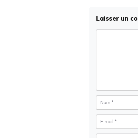
Laisser un c
Commentaire
Nom
E-
mail
Site