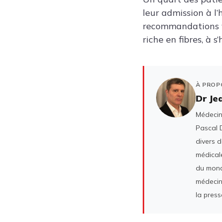
leur admission à l’
recommandations v
riche en fibres, à 
À PROP
Dr Je
Médecin 
Pascal D
divers 
médicale
du mond
médecin
la press