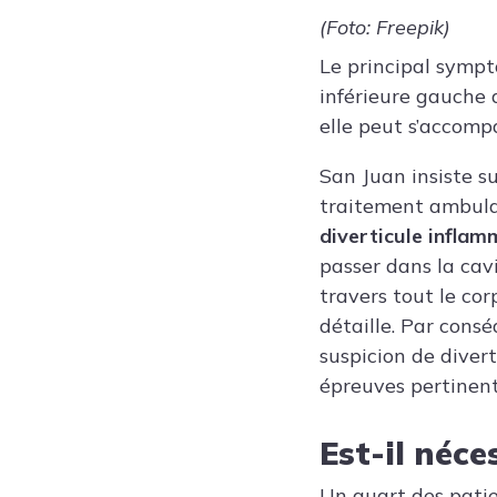
(Foto: Freepik)
Le principal sympt
inférieure gauche d
elle peut s’accomp
San Juan insiste su
traitement ambulat
diverticule infla
passer dans la ca
travers tout le cor
détaille. Par consé
suspicion de divert
épreuves pertinent
Est-il néce
Un quart des patie