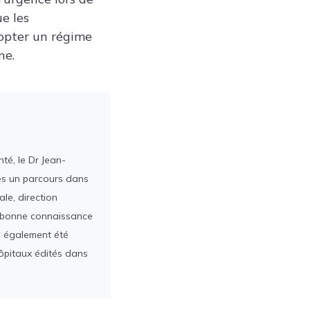
ue les
dopter un régime
ne.
té, le Dr Jean-
rès un parcours dans
le, direction
ès bonne connaissance
a également été
ôpitaux édités dans