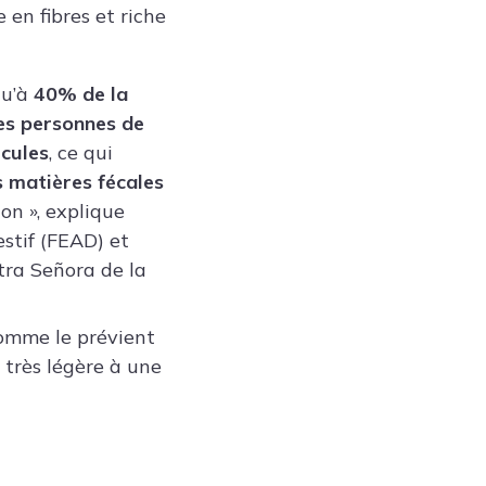
re en
fibres
et riche
squ’à
40% de la
es personnes de
icules
, ce qui
s matières fécales
on », explique
estif (FEAD)
et
tra Señora de la
comme le prévient
e très légère à une