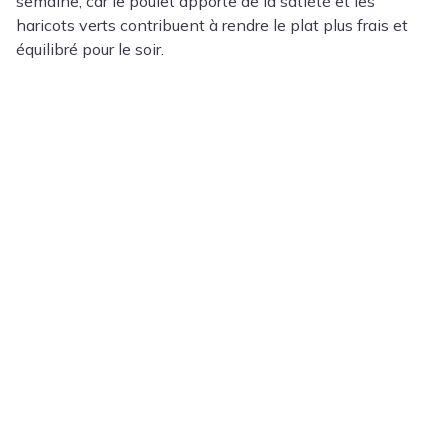
semaine, car le poulet apporte de la satiété et les
haricots verts contribuent à rendre le plat plus frais et
équilibré pour le soir.