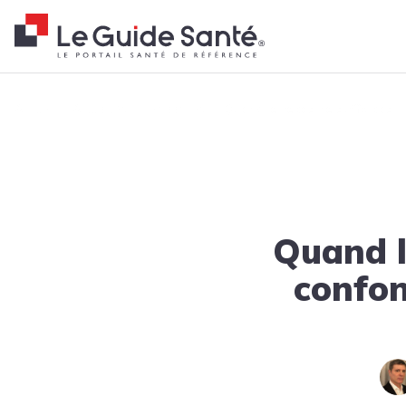
Fil d'Ariane
Accueil
Actualités
Tendances
Quand le repos ne suffit pas: 
Quand le
confon