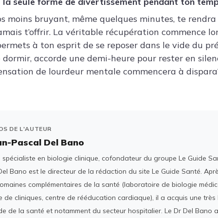
 la seule forme de divertissement pendant ton temps
s moins bruyant, même quelques minutes, te rendra 
amais t’offrir. La véritable récupération commence lor
permets à ton esprit de se reposer dans le vide du pré
 dormir, accorde une demi-heure pour rester en silen
sensation de lourdeur mentale commencera à disparaî
OS DE L'AUTEUR
an-Pascal Del Bano
spécialiste en biologie clinique, cofondateur du groupe Le Guide San
el Bano est le directeur de la rédaction du site Le Guide Santé. Ap
domaines complémentaires de la santé (laboratoire de biologie médica
 de cliniques, centre de rééducation cardiaque), il a acquis une tr
e de la santé et notamment du secteur hospitalier. Le Dr Del Bano 