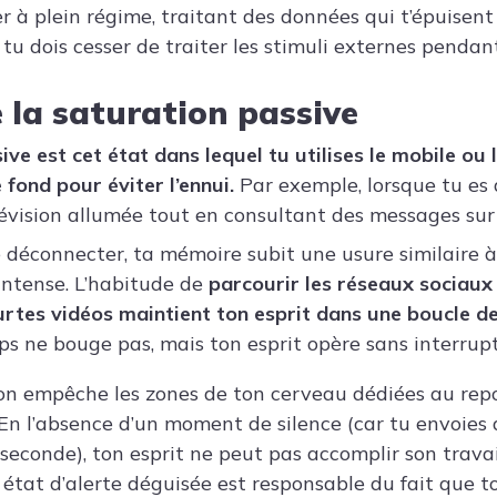
r à plein régime, traitant des données qui t’épuisent
, tu dois cesser de traiter les stimuli externes pend
e la saturation passive
ve est cet état dans lequel tu utilises le mobile ou l
fond pour éviter l’ennui.
Par exemple, lorsque tu es 
évision allumée tout en consultant des messages sur 
e déconnecter, ta mémoire subit une usure similaire à
intense. L’habitude de
parcourir les réseaux sociaux 
rtes vidéos maintient ton esprit dans une boucle de
s ne bouge pas, mais ton esprit opère sans interrupt
on empêche les zones de ton cerveau dédiées au repo
 En l’absence d’un moment de silence (car tu envoies 
econde), ton esprit ne peut pas accomplir son trava
 état d’alerte déguisée est responsable du fait que t