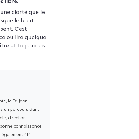
 libre.
une clarté que le
sque le bruit
sent. C’est
ce ou lire quelque
tre et tu pourras
té, le Dr Jean-
rès un parcours dans
le, direction
ès bonne connaissance
a également été