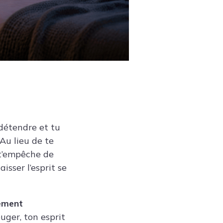
détendre et tu
Au lieu de te
 t’empêche de
isser l’esprit se
dement
uger, ton esprit