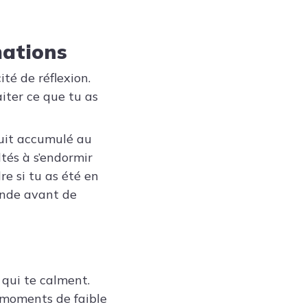
mations
té de réflexion.
iter ce que tu as
ruit accumulé au
ltés à s’endormir
e si tu as été en
conde avant de
s qui te calment.
s moments de faible