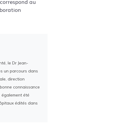
i correspond au
aboration
té, le Dr Jean-
rès un parcours dans
le, direction
ès bonne connaissance
a également été
ôpitaux édités dans