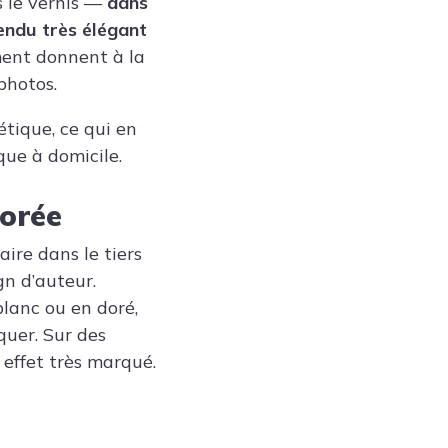
 le vernis —
dans
endu très élégant
ement donnent à la
photos.
tique, ce qui en
que à domicile.
dorée
aire dans le tiers
gn d’auteur.
blanc ou en doré,
quer. Sur des
n effet très marqué.