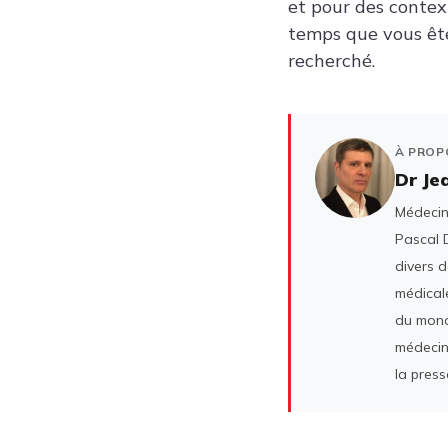
et pour des context
temps que vous ête
recherché.
À PROP
Dr Je
Médecin 
Pascal D
divers 
médicale
du mond
médecin
la press