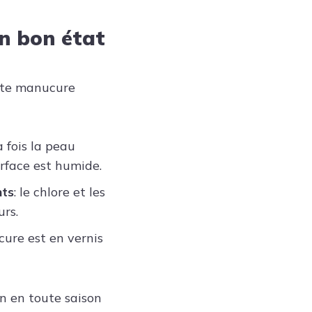
n bon état
oute manucure
 fois la peau
urface est humide.
nts
: le chlore et les
rs.
cure est en vernis
n en toute saison