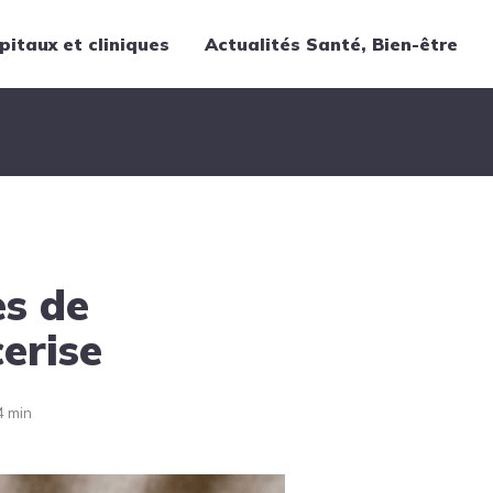
pitaux et cliniques
Actualités Santé, Bien-être
Thématiques
Cancer
Nutrition
Chirurgie
Forme et bien-être
es de
Gériatrie
Hôpitaux
erise
Médecine
Médicaments
4 min
Obstétrique
Santé publique