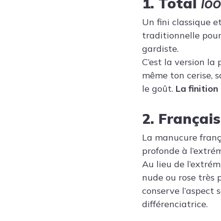
1. Total
lo
Un fini classique 
traditionnelle pou
gardiste.
C’est la version la 
même ton cerise, s
le goût.
La finitio
2. Françai
La manucure frança
profonde à l’extré
Au lieu de l’extrém
nude ou rose très 
conserve l’aspect 
différenciatrice.