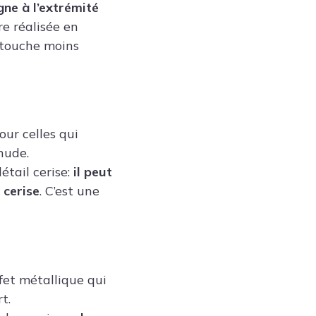
gne à l’extrémité
re réalisée en
e touche moins
ur celles qui
nude.
étail cerise:
il peut
 cerise
. C’est une
fet métallique qui
t.