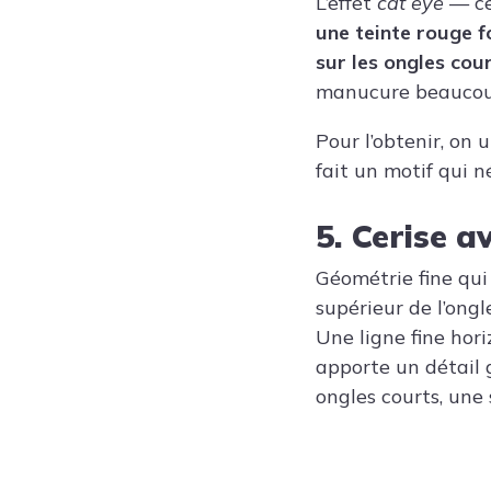
L’effet
cat eye
— ce
une teinte rouge f
sur les ongles cou
manucure beaucoup 
Pour l’obtenir, on
fait un motif qui n
5. Cerise a
Géométrie fine qui 
supérieur de l’ongl
Une ligne fine hor
apporte un détail 
ongles courts, une 