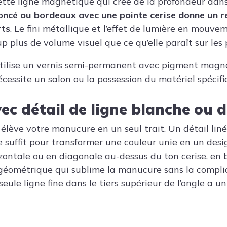
tte ligne magnétique qui crée de la profondeur dans
oncé ou bordeaux avec une pointe cerise donne un r
rts
. Le fini métallique et l’effet de lumière en mouv
plus de volume visuel que ce qu’elle paraît sur les 
 utilise un vernis semi-permanent avec pigment magné
écessite un salon ou la possession du matériel spécifi
vec détail de ligne blanche ou 
élève votre manucure en un seul trait. Un détail liné
e suffit pour transformer une couleur unie en un desi
izontale ou en diagonale au-dessus du ton cerise, en 
géométrique qui sublime la manucure sans la compli
seule ligne fine dans le tiers supérieur de l’ongle a u