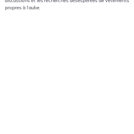
discussions et les recherches désespérées de vêtements
propres à l’aube.