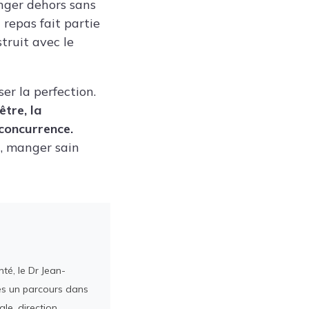
nger dehors sans
repas fait partie
struit avec le
er la perfection.
être, la
 concurrence.
l, manger sain
té, le Dr Jean-
rès un parcours dans
le, direction