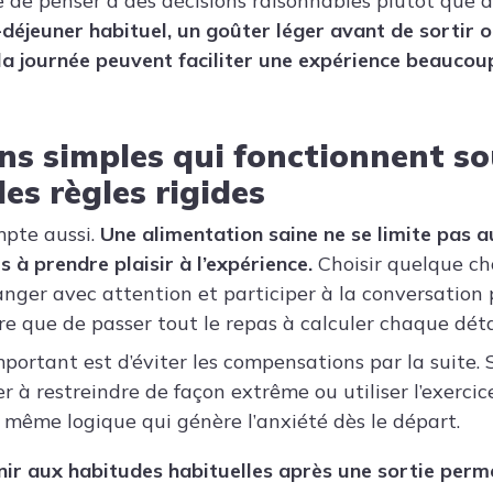
le de penser à des décisions raisonnables plutôt que d
-déjeuner habituel, un goûter léger avant de sortir 
la journée peuvent faciliter une expérience beaucou
ons simples qui fonctionnent s
es règles rigides
mpte aussi.
Une alimentation saine ne se limite pas 
 à prendre plaisir à l’expérience.
Choisir quelque ch
nger avec attention et participer à la conversation
re que de passer tout le repas à calculer chaque déta
portant est d’éviter les compensations par la suite. 
r à restreindre de façon extrême ou utiliser l’exerc
a même logique qui génère l’anxiété dès le départ.
nir aux habitudes habituelles après une sortie perm