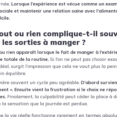
urnée.
Lorsque l’expérience est vécue comme un exame
sociale et maintenir une relation saine avec l’alimen
cile.
out ou rien complique-t-il sou
les sorties à manger ?
ou rien apparaît lorsque le fait de manger à l’extéri
 totale de la routine.
Si l’on ne peut pas choisir ex
éal, surgit l’impression que cela ne vaut plus la pei
n équilibre.
nère souvent un cycle peu agréable.
D’abord survien
ent ». Ensuite vient la frustration si le choix ne rép
es.
Finalement, la culpabilité peut céder la place à d
 la sensation que la journée est perdue.
e la vie réelle fonctionne rarement en termes absolus