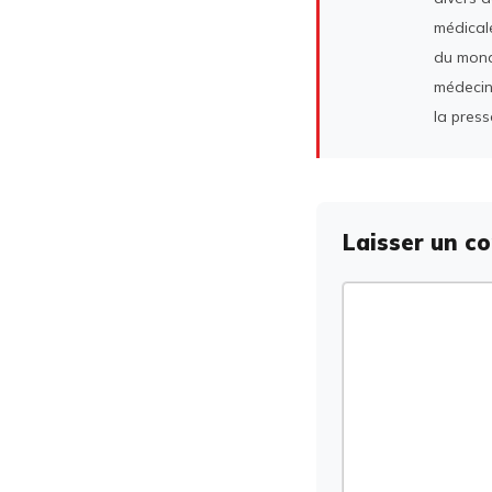
médicale
du mond
médecin
la press
Laisser un c
Commentaire