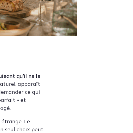
sant qu’il ne le
turel, apparaît
 demander ce qui
arfait » et
agé.
 étrange. Le
un seul choix peut