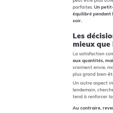
peut être plus uti
parfaites.
Un petit
équilibré pendant 
soir.
Les décisi
mieux que l
La satisfaction co
aux quantités, mais
vraiment envie, ma
plus grand bien-êt
Un autre aspect im
lendemain, cherche
tend à renforcer l
Au contraire, reve