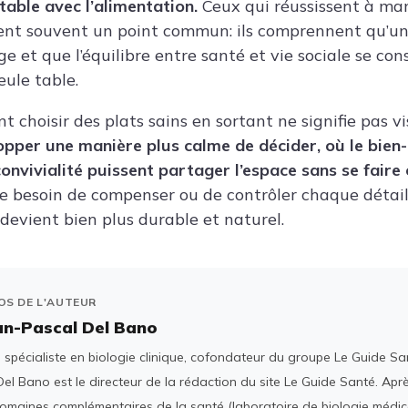
table avec l’alimentation.
Ceux qui réussissent à ma
ent souvent un point commun: ils comprennent qu’un 
ge et que l’équilibre entre santé et vie sociale se con
eule table.
hoisir des plats sains en sortant ne signifie pas vis
lopper une manière plus calme de décider, où le bien-
convivialité puissent partager l’espace sans se faire
le besoin de compenser ou de contrôler chaque détai
 devient bien plus durable et naturel.
OS DE L'AUTEUR
an-Pascal Del Bano
spécialiste en biologie clinique, cofondateur du groupe Le Guide San
el Bano est le directeur de la rédaction du site Le Guide Santé. Ap
domaines complémentaires de la santé (laboratoire de biologie médica