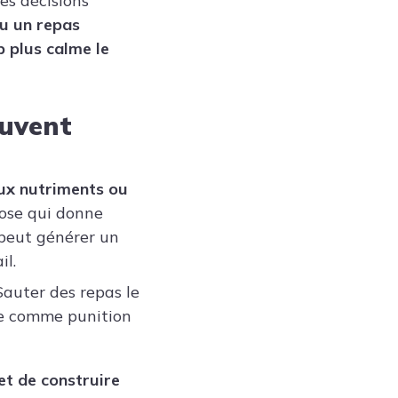
es décisions
ou un repas
p plus calme le
ouvent
aux nutriments ou
ose qui donne
 peut générer un
il.
Sauter des repas le
ice comme punition
et de construire