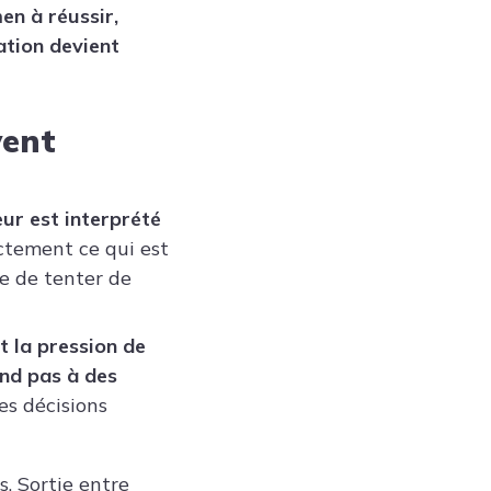
n à réussir,
tation devient
vent
eur est interprété
actement ce qui est
ne de tenter de
t la pression de
ond pas à des
es décisions
. Sortie entre