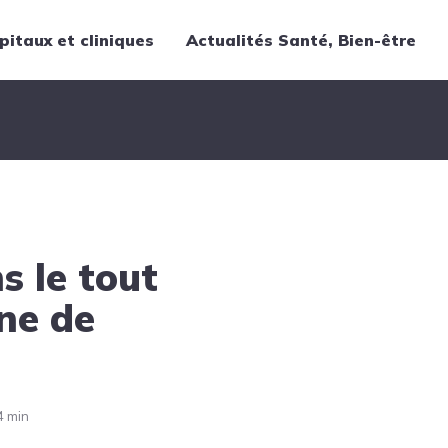
pitaux et cliniques
Actualités Santé, Bien-être
Thématiques
Cancer
Nutrition
Chirurgie
Forme et bien-être
 le tout
Gériatrie
Hôpitaux
ine de
Médecine
Médicaments
Obstétrique
4 min
Santé publique