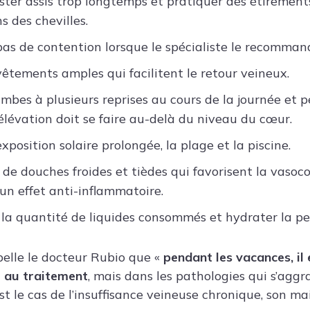
ester assis trop longtemps et pratiquer des étirement
s des chevilles.
bas de contention lorsque le spécialiste le recomman
vêtements amples qui facilitent le retour veineux.
jambes à plusieurs reprises au cours de la journée et 
’élévation doit se faire au-delà du niveau du cœur.
xposition solaire prolongée, la plage et la piscine.
 de douches froides et tièdes qui favorisent la vasoco
un effet anti-inflammatoire.
a quantité de liquides consommés et hydrater la pe
pelle le docteur Rubio que «
pendant les vacances, il
e au traitement
, mais dans les pathologies qui s’agg
t le cas de l’insuffisance veineuse chronique, son ma