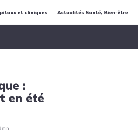
pitaux et cliniques
Actualités Santé, Bien-être
Thématiques
Cancer
Nutrition
Chirurgie
Forme et bien-être
que :
Gériatrie
Hôpitaux
t en été
Médecine
Médicaments
Obstétrique
3 min
Santé publique