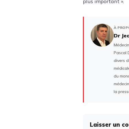
plus important ».
À PROP
Dr Je
Médecin 
Pascal D
divers 
médicale
du mond
médecin
la press
Laisser un c