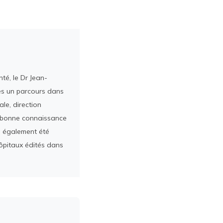
té, le Dr Jean-
rès un parcours dans
le, direction
ès bonne connaissance
a également été
ôpitaux édités dans