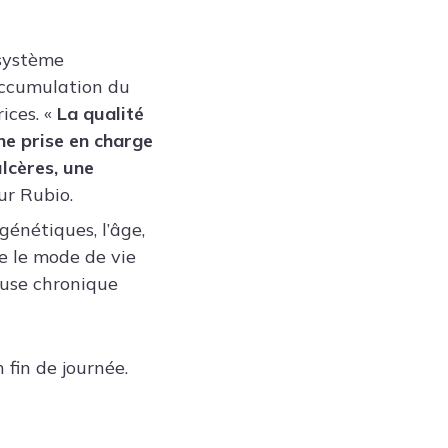
 système
accumulation du
ices. «
La qualité
ne prise en charge
lcères, une
ur Rubio.
génétiques, l’âge,
ue le mode de vie
euse chronique
 fin de journée.