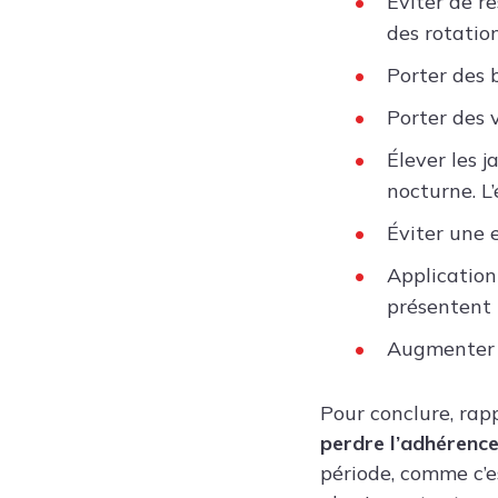
Éviter de r
des rotation
Porter des 
Porter des 
Élever les 
nocturne. L
Éviter une e
Application
présentent 
Augmenter l
Pour conclure, rap
perdre l’adhérenc
période, comme c’es