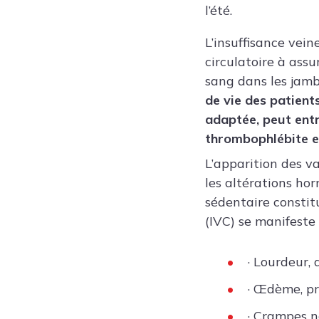
l’été.
L’insuffisance vei
circulatoire à ass
sang dans les jamb
de vie des patient
adaptée, peut entr
thrombophlébite e
L’apparition des va
les altérations hor
sédentaire constit
(IVC) se manifeste
· Lourdeur,
· Œdème, pr
· Crampes 