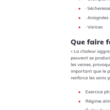
· Sécheress
· Araignées
· Varices
Que faire f
« La chaleur aggra
peuvent se produire
les veines, provoq
important que le p
renforce les soins
Exercice ph
Régime alime