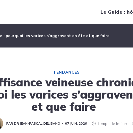
Navigation principale
Le Guide : hô
e : pourquoi les varices s’aggravent en été et que faire
TENDANCES
ffisance veineuse chroni
i les varices s’aggraven
et que faire
Temps de lecture
PAR DR JEAN-PASCAL DEL BANO
07 JUIN. 2026