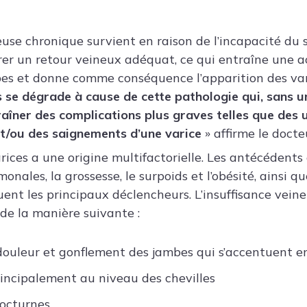
neuse chronique survient en raison de l’incapacité du
urer un retour veineux adéquat, ce qui entraîne une 
es et donne comme conséquence l’apparition des var
s se dégrade à cause de cette pathologie qui, sans u
aîner des complications plus graves telles que des u
t/ou des saignements d’une varice
» affirme le docte
rices a une origine multifactorielle. Les antécédents 
monales, la grossesse, le surpoids et l’obésité, ainsi q
uent les principaux déclencheurs. L’insuffisance vein
 de la manière suivante :
 douleur et gonflement des jambes qui s’accentuent en
incipalement au niveau des chevilles
nocturnes