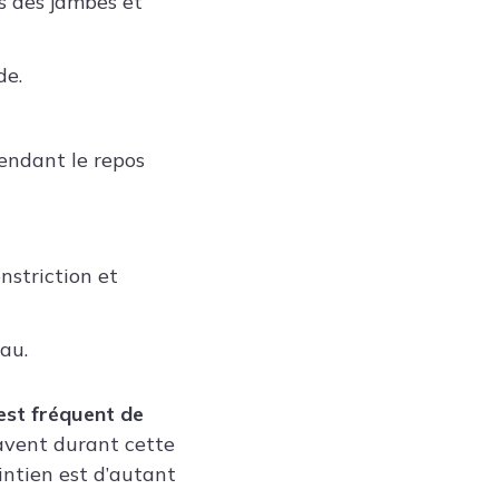
s des jambes et
de.
pendant le repos
nstriction et
au.
 est fréquent de
ravent durant cette
intien est d’autant