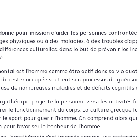
donne pour mission d’aider les personnes confrontée
es physiques ou à des maladies, à des troubles d’app
ifférences culturelles, dans le but de prévenir les in
é.
ntal est l’homme comme être actif dans sa vie quoti
de rester occupée soutient son processus de guériso
ause de nombreuses maladies et de déficits cognitifs 
’ergothérapie projette la personne vers des activités
rer le fonctionnement du corps. La culture grecque fu
er le sport pour guérir l’homme. On comprend alors qu
n pour favoriser le bonheur de l’homme.
es, l’ergothérapie s’est imposée comme une profession