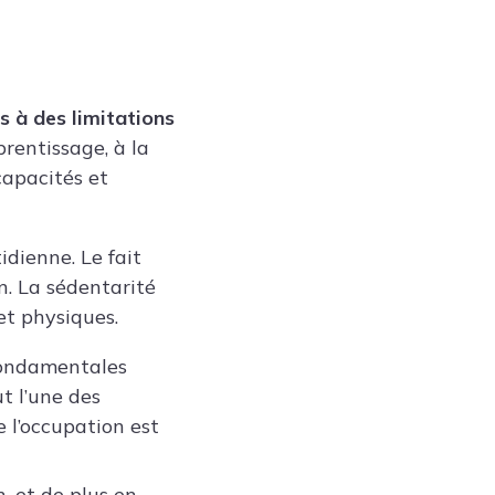
s à des limitations
rentissage, à la
capacités et
dienne. Le fait
n. La sédentarité
et physiques.
 fondamentales
t l’une des
e l’occupation est
, et de plus en