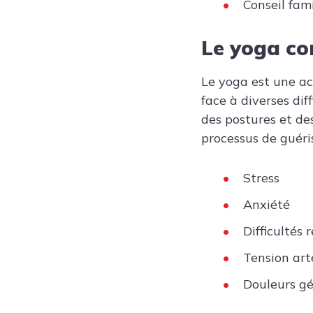
Conseil fam
Le yoga c
Le yoga est une act
face à diverses dif
des postures et de
processus de guéris
Stress
Anxiété
Difficultés 
Tension arté
Douleurs gé