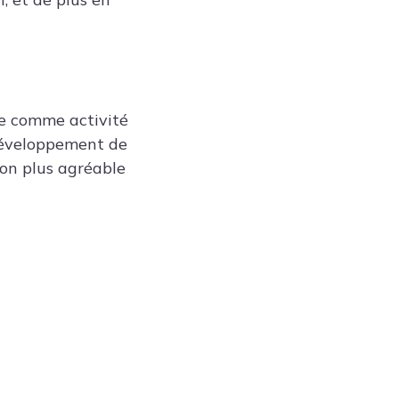
ice comme activité
u développement de
açon plus agréable