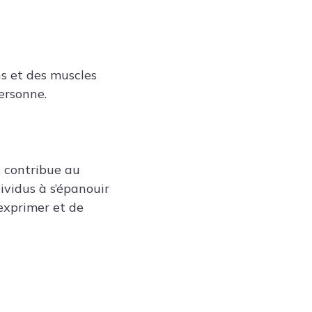
ns et des muscles
ersonne.
, contribue au
ividus à s’épanouir
’exprimer et de