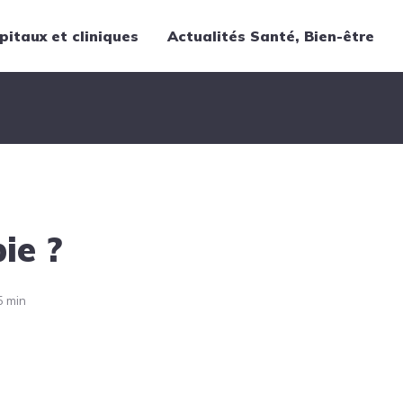
pitaux et cliniques
Actualités Santé, Bien-être
Thématiques
Cancer
Nutrition
Chirurgie
Forme et bien-être
ie ?
Gériatrie
Hôpitaux
Médecine
5 min
Médicaments
Obstétrique
Santé publique