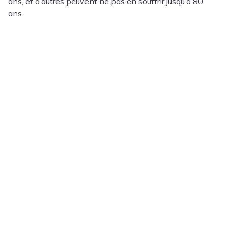
ans, et d’autres peuvent ne pas en souffrir jusqu’à 80
ans.