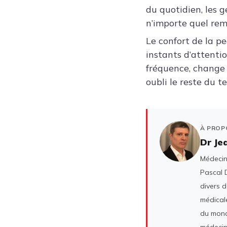
du quotidien, les 
n’importe quel rem
Le confort de la 
instants d’attentio
fréquence, change
oubli le reste du t
À PROP
Dr Je
Médecin 
Pascal D
divers 
médicale
du mond
médecin