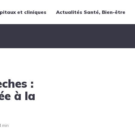
pitaux et cliniques
Actualités Santé, Bien-être
Thématiques
Cancer
Nutrition
Chirurgie
Forme et bien-être
ches :
Gériatrie
Hôpitaux
ée à la
Médecine
Médicaments
Obstétrique
4 min
Santé publique