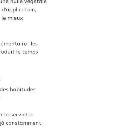
une huile végétale
d’application,
 le mieux
émentaire : les
roduit le temps
e
 des habitudes
:
er la serviette
 déjà constamment