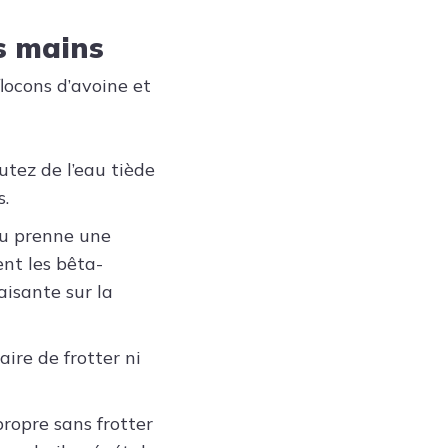
es mains
flocons d’avoine et
utez de l’eau tiède
s.
au prenne une
ent les bêta-
aisante sur la
saire de frotter ni
propre sans frotter