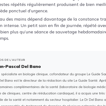
gestes répétés régulièrement produisent de bien meill
ède ponctuel d’urgence.
peau des mains dépend davantage de la constance tra
n intense. Un petit soin en fin de journée, répété av
 bien plus qu’une séance de sauvetage hebdomadair
emps.
OS DE L'AUTEUR
an-Pascal Del Bano
spécialiste en biologie clinique, cofondateur du groupe Le Guide San
el Bano est le directeur de la rédaction du site Le Guide Santé. Ap
domaines complémentaires de la santé (laboratoire de biologie médica
 de cliniques, centre de rééducation cardiaque), il a acquis une tr
e de la santé et notamment du secteur hospitalier. Le Dr Del Bano 
 responsable du traitement de données de plusieurs palmarès des h