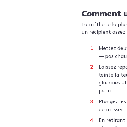
Comment ut
La méthode la plus 
un récipient assez
Mettez deux
— pas chaud
Laissez rep
teinte lait
glucanes et
peau.
Plongez les
de masser : 
En retirant 