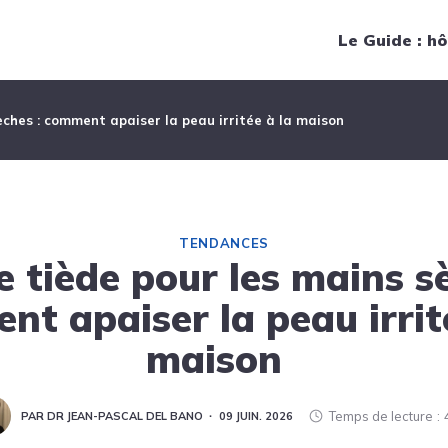
Navigation principale
Le Guide : hô
èches : comment apaiser la peau irritée à la maison
TENDANCES
 tiède pour les mains sè
t apaiser la peau irrit
maison
Temps de lecture
PAR DR JEAN-PASCAL DEL BANO
09 JUIN. 2026