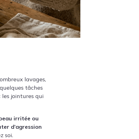
 nombreux lavages,
e quelques tâches
les jointures qui
peau irritée ou
uter d’agression
z soi.