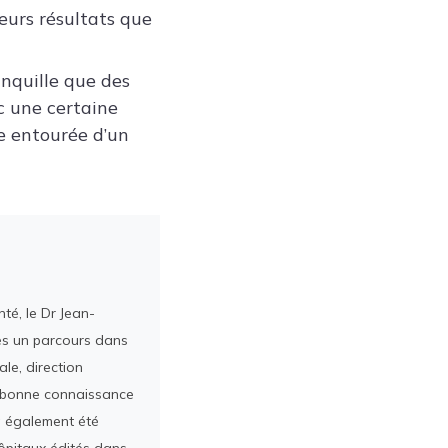
eurs résultats que
nquille que des
ec une certaine
e entourée d’un
té, le Dr Jean-
rès un parcours dans
le, direction
ès bonne connaissance
a également été
ôpitaux édités dans