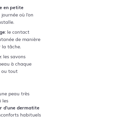
 en petite
 journée où l’on
stalle.
age
: le contact
 cutanée de manière
 la tâche.
e
: les savons
a peau à chaque
 ou tout
 une peau très
 les
gir d’une dermatite
inconforts habituels