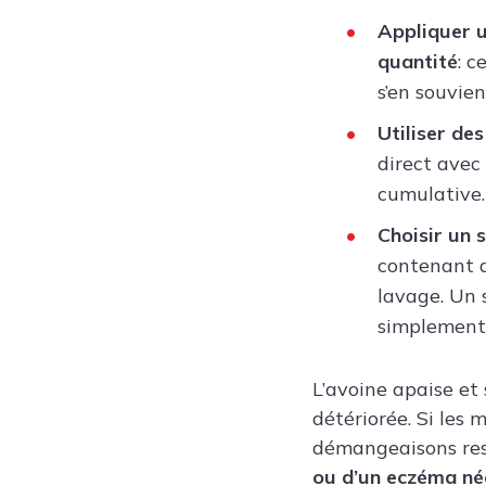
Appliquer 
quantité
: c
s’en souvien
Utiliser de
direct avec 
cumulative.
Choisir un 
contenant d
lavage. Un 
simplement 
L’avoine apaise et
détériorée. Si les 
démangeaisons rest
ou d’un eczéma né