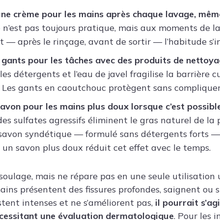
une crème pour les mains après chaque lavage, même
e n’est pas toujours pratique, mais aux moments de la
t — après le rinçage, avant de sortir — l’habitude s’in
s gants pour les tâches avec des produits de nettoy
les détergents et l’eau de javel fragilise la barrière
 Les gants en caoutchouc protègent sans compliquer
savon pour les mains plus doux lorsque c’est possibl
es sulfates agressifs éliminent le gras naturel de l
savon syndétique — formulé sans détergents forts —
un savon plus doux réduit cet effet avec le temps.
 soulage, mais ne répare pas en une seule utilisation
mains présentent des fissures profondes, saignent ou si
ent intenses et ne s’améliorent pas,
il pourrait s’a
cessitant une évaluation dermatologique
. Pour les 