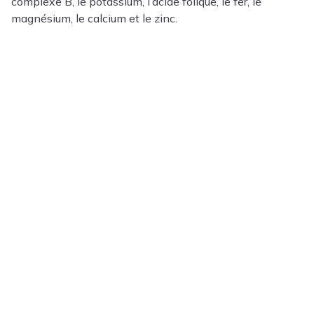
complexe B, le potassium, l’acide folique, le fer, le
magnésium, le calcium et le zinc.