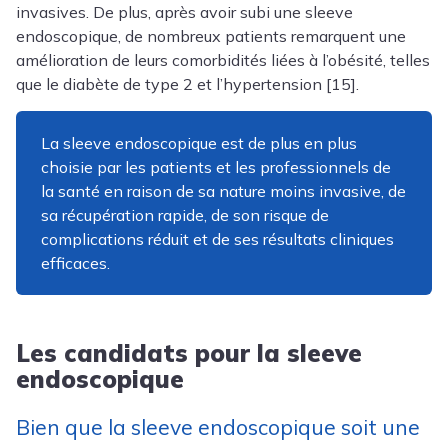
invasives. De plus, après avoir subi une sleeve
endoscopique, de nombreux patients remarquent une
amélioration de leurs comorbidités liées à l’obésité, telles
que le diabète de type 2 et l’hypertension [15].
La sleeve endoscopique est de plus en plus
choisie par les patients et les professionnels de
la santé en raison de sa nature moins invasive, de
sa récupération rapide, de son risque de
complications réduit et de ses résultats cliniques
efficaces.
Les candidats pour la sleeve
endoscopique
Bien que la sleeve endoscopique soit une