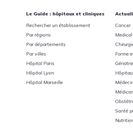
Le Guide : hôpitaux et cliniques
Actuali
Rechercher un établissement
Cancer
Par régions
Medical
Par départements
Chirurgi
Par villes
Forme e
Hôpital Paris
Gériatri
Hôpital Lyon
Hôpitau
Hôpital Marseille
Médeci
Médica
Obstétr
Santé p
Nutritio