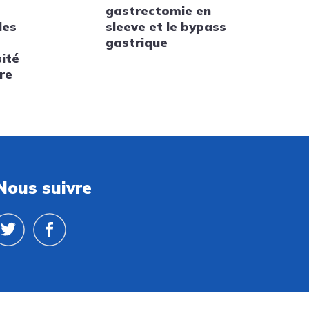
gastrectomie en
les
sleeve et le bypass
gastrique
sité
re
Nous suivre