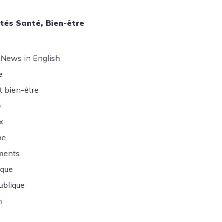
tés Santé, Bien-être
 News in English
e
t bien-être
e
x
ne
ments
ique
ublique
n