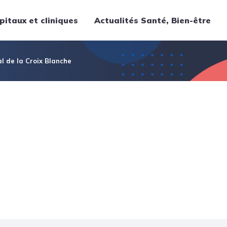
pitaux et cliniques
Actualités Santé, Bien-être
Thématiques
l de la Croix Blanche
Cancer
Nutrition
Chirurgie
Forme et bien-être
Gériatrie
Hôpitaux
Médecine
Médicaments
Obstétrique
Santé publique