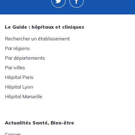
nouveau-né, à l’aide de sa connexion avec un
large ensemble de 3 hôpitaux répartis sur 6 sites
hospitaliers (Cochin : Cochin, Port-Royal, Tarnier ;
Broca : Broca, La Collégiale ; et L’Hôtel-Dieu).
Le Guide : hôpitaux et cliniques
En effet, grâce à la proximité avec le Groupe
Rechercher un établissement
Hospitalo-Universitaire de l’AP-HP Centre-
Par régions
Université de Paris, et aux spécialités, les
Par départements
patients de l’Hôpital Hôtel-Dieu disposent des
disciplines hospitalo-universitaires performantes.
Par villes
Le plateau technique s’appuie sur un service
Hôpital Paris
d’imagerie médicale - dont l’IRM (imagerie par
Hôpital Lyon
résonance magnétique) et le Scanner
(tomodensimètre) - et de biologie moderne, mais
Hôpital Marseille
aussi d’un service d'accueil des urgences ouvert
24h/24 et 7j/7.
Actualités Santé, Bien-être
Cancer