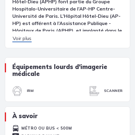
Hôtel-Dieu (APHP) font partie du Groupe
Hospitalo-Universitaire de l’AP-HP Centre-
Université de Paris. L’Hôpital Hôtel-Dieu (AP-
HP) est afférent à l’Assistance Publique -
Hôpitaux de Paris (APHP), et implanté dans le
IVe arrondissement de Paris en région Île-de-
Voir plus
France.
Les activités et spécialités principales de
l’établissement sont : le court séjour, la médecine
Équipements lourds d'imagerie
et la santé mentale. Un large plateau de
médicale
consultations externes permet d’assurer des
prises en charges médicales avec et sans rendez-
IRM
SCANNER
vous et d’offrir un large éventail de consultations
spécialisées. Etablissement hospitalier du secteur
public, il est à ce jour constitué d’une capacité
d’accueil d’un nombre total de 17 lits et places en
À savoir
médecine, et de 27 lits et places en psychiatrie.
MÉTRO OU BUS < 500M
Aussi, ses capacités d’accueil d’hébergement