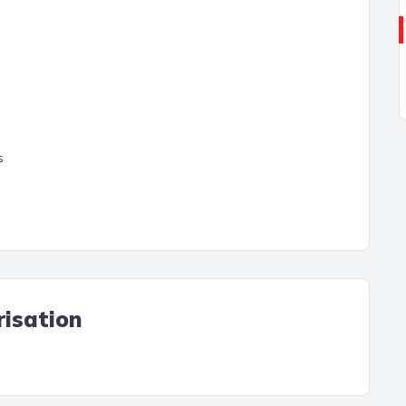
s
risation