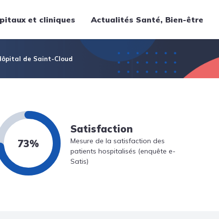
pitaux et cliniques
Actualités Santé, Bien-être
Thématiques
 Hôpital de Saint-Cloud
Cancer
Nutrition
Chirurgie
Forme et bien-être
Satisfaction
Gériatrie
Mesure de la satisfaction des
73%
Hôpitaux
patients hospitalisés (enquête e-
Satis)
Médecine
Médicaments
Obstétrique
Santé publique