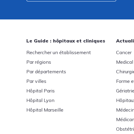
Le Guide : hôpitaux et cliniques
Actuali
Rechercher un établissement
Cancer
Par régions
Medical
Par départements
Chirurgi
Par villes
Forme e
Hôpital Paris
Gériatri
Hôpital Lyon
Hôpitau
Hôpital Marseille
Médeci
Médica
Obstétr