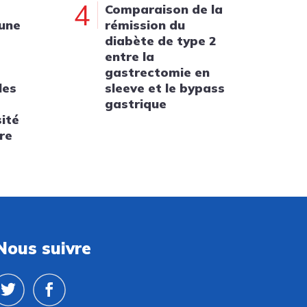
4
Comparaison de la
 une
rémission du
diabète de type 2
entre la
gastrectomie en
les
sleeve et le bypass
gastrique
sité
re
Nous suivre