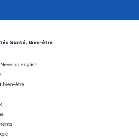
tés Santé, Bien-être
 News in English
e
t bien-être
e
x
ne
ments
ique