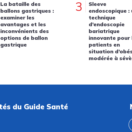
3
La bataille des
Sleeve
ballons gastriques :
endoscopique :
examiner les
technique
avantages et les
d’endoscopie
inconvénients des
bariatrique
options de ballon
innovante pour 
gastrique
patients en
situation d’obé
modérée à sévè
ités du Guide Santé