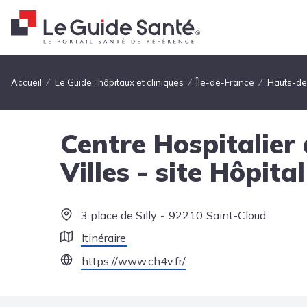
Fil d'Ariane
Accueil
Le Guide : hôpitaux et cliniques
Île-de-France
Hauts-de
Centre Hospitalier
Villes - site Hôpita
3 place de Silly
92210
Saint-Cloud
Itinéraire
https://www.ch4v.fr/