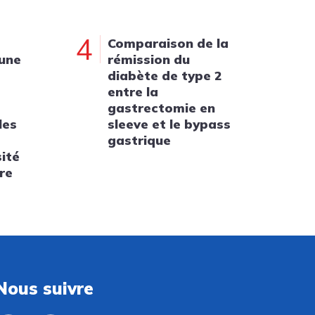
4
Comparaison de la
 une
rémission du
diabète de type 2
entre la
gastrectomie en
les
sleeve et le bypass
gastrique
sité
re
Nous suivre