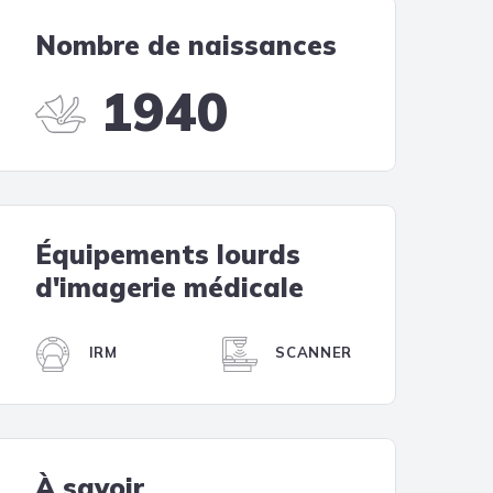
Tendances
Nombre de naissances
Medical News in English
1940
Équipements lourds
d'imagerie médicale
IRM
SCANNER
À savoir