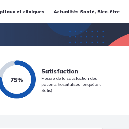
pitaux et cliniques
Actualités Santé, Bien-être
Thématiques
Cancer
Nutrition
Chirurgie
Forme et bien-être
Satisfaction
Gériatrie
Mesure de la satisfaction des
75%
patients hospitalisés (enquête e-
Hôpitaux
Satis)
Médecine
Médicaments
Obstétrique
Santé publique