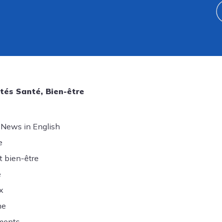
tés Santé, Bien-être
 News in English
e
t bien-être
e
x
ne
ments