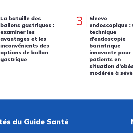
3
La bataille des
Sleeve
ballons gastriques :
endoscopique :
examiner les
technique
avantages et les
d’endoscopie
inconvénients des
bariatrique
options de ballon
innovante pour 
gastrique
patients en
situation d’obé
modérée à sévè
ités du Guide Santé