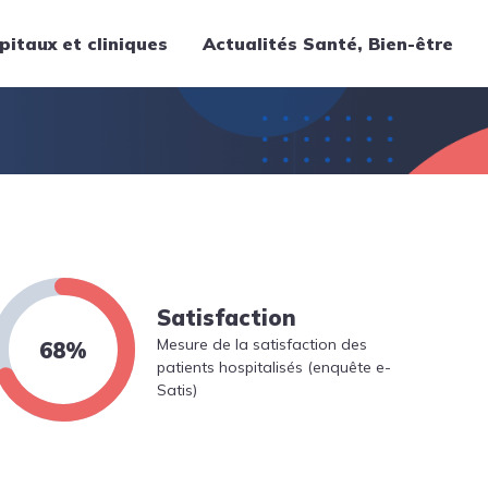
pitaux et cliniques
Actualités Santé, Bien-être
Thématiques
Cancer
Nutrition
Chirurgie
Forme et bien-être
Gériatrie
Satisfaction
Hôpitaux
Mesure de la satisfaction des
68%
Médecine
patients hospitalisés (enquête e-
Satis)
Médicaments
Obstétrique
Santé publique