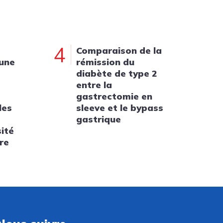
4
Comparaison de la
 une
rémission du
diabète de type 2
entre la
gastrectomie en
les
sleeve et le bypass
gastrique
sité
re