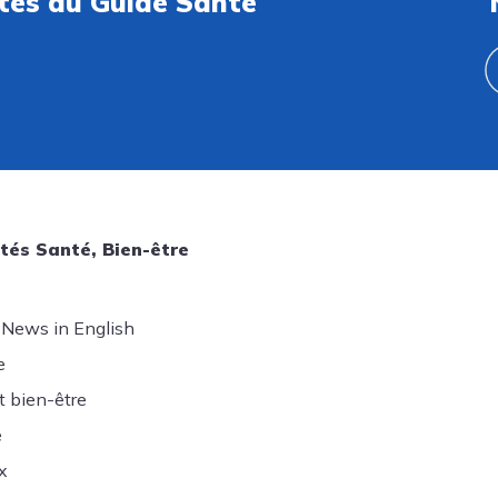
ités du Guide Santé
tés Santé, Bien-être
 News in English
e
t bien-être
e
x