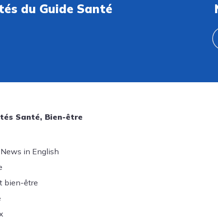
ités du Guide Santé
tés Santé, Bien-être
 News in English
e
t bien-être
e
x