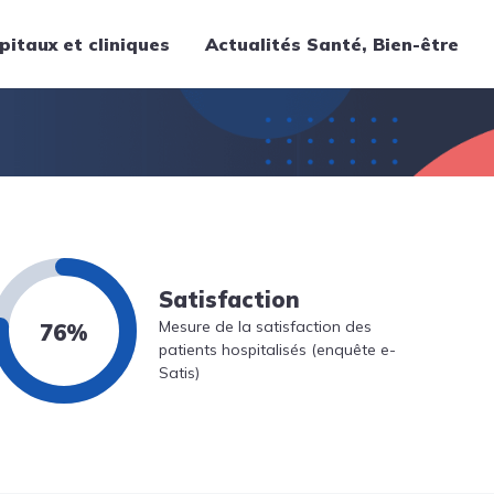
pitaux et cliniques
Actualités Santé, Bien-être
Thématiques
Cancer
Nutrition
Chirurgie
Forme et bien-être
Satisfaction
Gériatrie
Mesure de la satisfaction des
76%
Hôpitaux
patients hospitalisés (enquête e-
Médecine
Satis)
Médicaments
Obstétrique
Santé publique