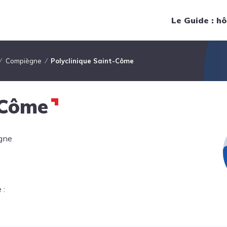
Navigation principale
Le Guide : hô
Compiègne
Polyclinique Saint-Côme
-Côme
gne
 :