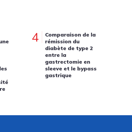
4
Comparaison de la
 une
rémission du
diabète de type 2
entre la
gastrectomie en
les
sleeve et le bypass
gastrique
sité
re