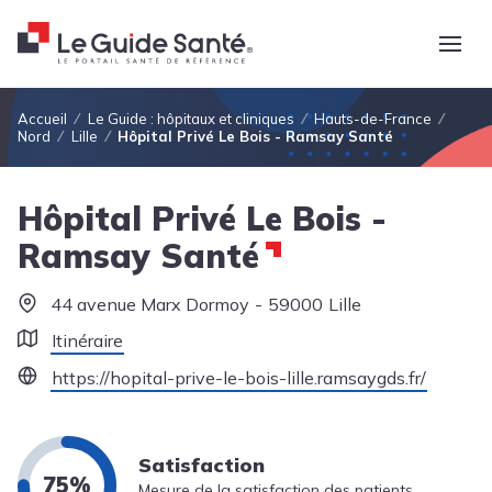
Fil d'Ariane
Accueil
Le Guide : hôpitaux et cliniques
Hauts-de-France
Nord
Lille
Hôpital Privé Le Bois - Ramsay Santé
Hôpital Privé Le Bois -
Ramsay Santé
44 avenue Marx Dormoy
59000
Lille
Itinéraire
https://hopital-prive-le-bois-lille.ramsaygds.fr/
Satisfaction
75%
Mesure de la satisfaction des patients